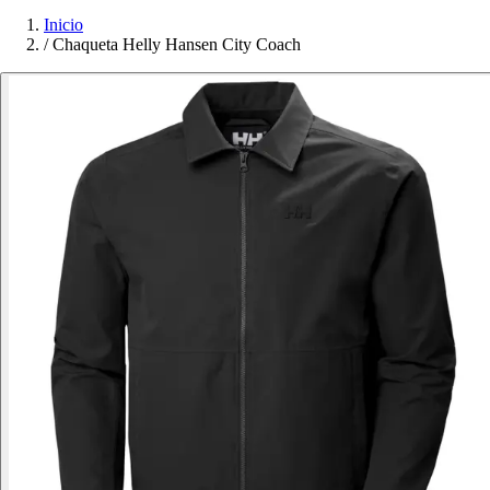
Inicio
/
Chaqueta Helly Hansen City Coach