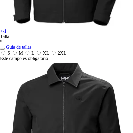
+-1
Talla
*
Guía de tallas
S
M
L
XL
2XL
Este campo es obligatorio