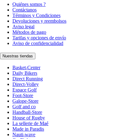
Quiénes somos ?
Contáctanos
Términos y Condiciones
Devoluciones y reembolsos
Aviso legal
Métodos de pago
Tarifas y opciones de envío
Aviso de confidencialidad
Nuestras tiendas
Basket-Center
Daily Bikers
Direct Running
Direct-Volley
Espace Golf
Foot-Store
Galope-Store
Golf and co
Handball-Store
House of Rugby
La sellerie de Maé
Made in Paradis
Nauti-wave