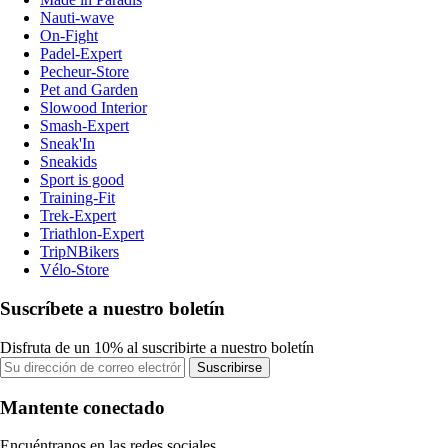
Nauti-wave
On-Fight
Padel-Expert
Pecheur-Store
Pet and Garden
Slowood Interior
Smash-Expert
Sneak'In
Sneakids
Sport is good
Training-Fit
Trek-Expert
Triathlon-Expert
TripNBikers
Vélo-Store
Suscríbete a nuestro boletín
Disfruta de un 10% al suscribirte a nuestro boletín
Suscribirse
Mantente conectado
Encuéntranos en las redes sociales