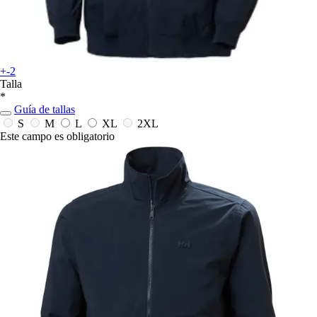
+-2
Talla
*
Guía de tallas
S
M
L
XL
2XL
Este campo es obligatorio