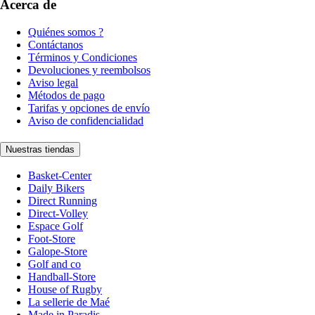
Acerca de
Quiénes somos ?
Contáctanos
Términos y Condiciones
Devoluciones y reembolsos
Aviso legal
Métodos de pago
Tarifas y opciones de envío
Aviso de confidencialidad
Nuestras tiendas
Basket-Center
Daily Bikers
Direct Running
Direct-Volley
Espace Golf
Foot-Store
Galope-Store
Golf and co
Handball-Store
House of Rugby
La sellerie de Maé
Made in Paradis