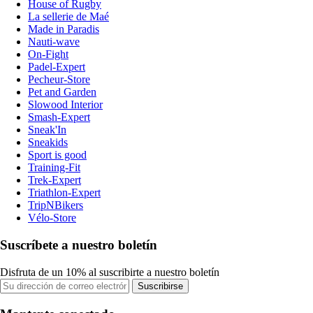
House of Rugby
La sellerie de Maé
Made in Paradis
Nauti-wave
On-Fight
Padel-Expert
Pecheur-Store
Pet and Garden
Slowood Interior
Smash-Expert
Sneak'In
Sneakids
Sport is good
Training-Fit
Trek-Expert
Triathlon-Expert
TripNBikers
Vélo-Store
Suscríbete a nuestro boletín
Disfruta de un 10% al suscribirte a nuestro boletín
Suscribirse