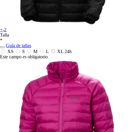
+-2
Talla
*
Guía de tallas
XS
S
M
L
XL
24h
Este campo es obligatorio