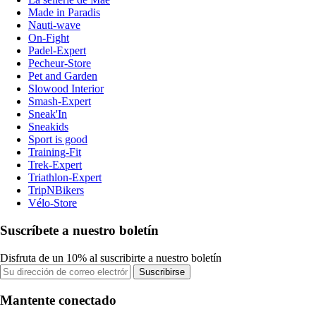
Made in Paradis
Nauti-wave
On-Fight
Padel-Expert
Pecheur-Store
Pet and Garden
Slowood Interior
Smash-Expert
Sneak'In
Sneakids
Sport is good
Training-Fit
Trek-Expert
Triathlon-Expert
TripNBikers
Vélo-Store
Suscríbete a nuestro boletín
Disfruta de un 10% al suscribirte a nuestro boletín
Suscribirse
Mantente conectado