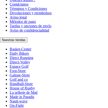
Contáctanos
Términos y Condiciones
Devoluciones y reembolsos
Aviso legal
Métodos de pago
Tarifas y opciones de envío
Aviso de confidencialidad
Nuestras tiendas
Basket-Center
Daily Bikers
Direct Running
Direct-Volley
Espace Golf
Foot-Store
Galope-Store
Golf and co
Handball-Store
House of Rugby
La sellerie de Maé
Made in Paradis
Nauti-wave
On-Fight