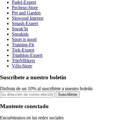
Padel-Expert
Pecheur-Store
Pet and Garden
Slowood Interior
Smash-Expert
Sneak'In
Sneakids
Sport is good
Training-Fit
Trek-Expert
Triathlon-Expert
TripNBikers
Vélo-Store
Suscríbete a nuestro boletín
Disfruta de un 10% al suscribirte a nuestro boletín
Suscribirse
Mantente conectado
Encuéntranos en las redes sociales