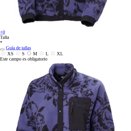
+0
Talla
*
Guía de tallas
XS
S
M
L
XL
Este campo es obligatorio