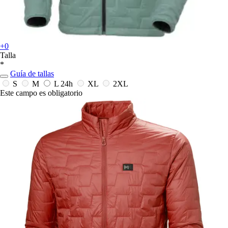
+0
Talla
*
Guía de tallas
S
M
L
24h
XL
2XL
Este campo es obligatorio