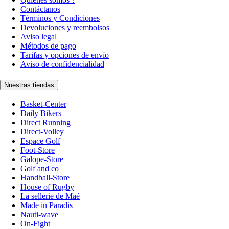
Contáctanos
Términos y Condiciones
Devoluciones y reembolsos
Aviso legal
Métodos de pago
Tarifas y opciones de envío
Aviso de confidencialidad
Nuestras tiendas
Basket-Center
Daily Bikers
Direct Running
Direct-Volley
Espace Golf
Foot-Store
Galope-Store
Golf and co
Handball-Store
House of Rugby
La sellerie de Maé
Made in Paradis
Nauti-wave
On-Fight