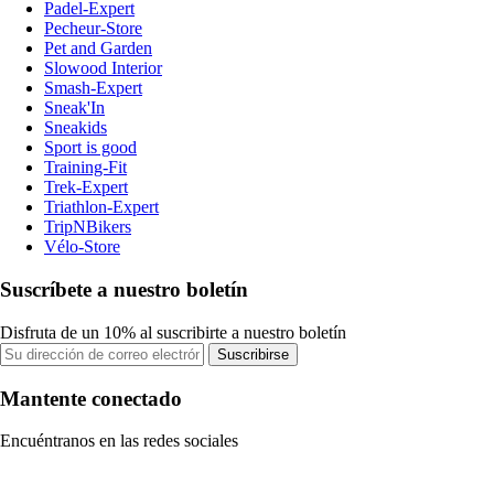
Padel-Expert
Pecheur-Store
Pet and Garden
Slowood Interior
Smash-Expert
Sneak'In
Sneakids
Sport is good
Training-Fit
Trek-Expert
Triathlon-Expert
TripNBikers
Vélo-Store
Suscríbete a nuestro boletín
Disfruta de un 10% al suscribirte a nuestro boletín
Suscribirse
Mantente conectado
Encuéntranos en las redes sociales