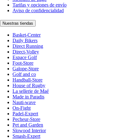
Tarifas y opciones de envío
Aviso de confidencialidad
Nuestras tiendas
Basket-Center
Daily Bikers
Direct Running
Direct-Volley
Espace Golf
Foot-Store
Galope-Store
Golf and co
Handball-Store
House of Rugby
La sellerie de Maé
Made in Paradis
Nauti-wave
On-Fight
Padel-Expert
Pecheur-Store
Pet and Garden
Slowood Interior
Smash-Expert