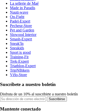
La sellerie de Maé
Made in Paradis
Nauti-wave
On-Fight
Padel-Expert
Pecheur-Store
Pet and Garden
Slowood Interior
Smash-Expert
Sneak'In
Sneakids
Sport is good
Training-Fit
Trek-Expert
Triathlon-Expert
TripNBikers
Vélo-Store
Suscríbete a nuestro boletín
Disfruta de un 10% al suscribirte a nuestro boletín
Suscribirse
Mantente conectado