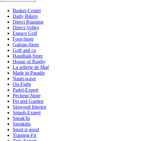
Basket-Center
Daily Bikers
Direct Running
Direct-Volley
Espace Golf
Foot-Store
Galope-Store
Golf and co
Handball-Store
House of Rugby
La sellerie de Maé
Made in Paradis
Nauti-wave
On-Fight
Padel-Expert
Pecheur-Store
Pet and Garden
Slowood Interior
Smash-Expert
Sneak'In
Sneakids
Sport is good
Training-Fit
Trek-Expert