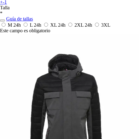
+-1
Talla
*
Guía de tallas
M
24h
L
24h
XL
24h
2XL
24h
3XL
Este campo es obligatorio