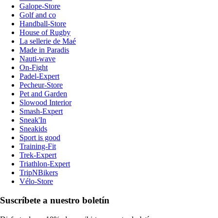
Galope-Store
Golf and co
Handball-Store
House of Rugby
La sellerie de Maé
Made in Paradis
Nauti-wave
On-Fight
Padel-Expert
Pecheur-Store
Pet and Garden
Slowood Interior
Smash-Expert
Sneak'In
Sneakids
Sport is good
Training-Fit
Trek-Expert
Triathlon-Expert
TripNBikers
Vélo-Store
Suscríbete a nuestro boletín