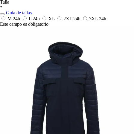
Talla
*
Guía de tallas
M
24h
L
24h
XL
2XL
24h
3XL
24h
Este campo es obligatorio