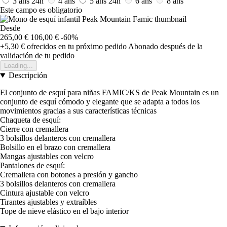
3 ans
24h
4 ans
5 ans
24h
6 ans
8 ans
Este campo es obligatorio
Desde
265,00 €
106,00 €
-60%
+5,30 €
ofrecidos en tu próximo pedido
Abonado después de la
validación de tu pedido
Loading...
Descripción
El conjunto de esquí para niñas FAMIC/KS de Peak Mountain es un
conjunto de esquí cómodo y elegante que se adapta a todos los
movimientos gracias a sus características técnicas
Chaqueta de esquí:
Cierre con cremallera
3 bolsillos delanteros con cremallera
Bolsillo en el brazo con cremallera
Mangas ajustables con velcro
Pantalones de esquí:
Cremallera con botones a presión y gancho
3 bolsillos delanteros con cremallera
Cintura ajustable con velcro
Tirantes ajustables y extraíbles
Tope de nieve elástico en el bajo interior