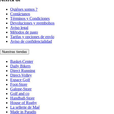
Quiénes somos ?
Contáctanos
Términos y Condiciones
Devoluciones y reembolsos
Aviso legal
Métodos de pago
Tarifas y opciones de envío
Aviso de confidencialidad
Nuestras tiendas
Basket-Center
Daily Bikers
Direct Running
Direct-Volley
Espace Golf
Foot-Store
Galope-Store
Golf and co
Handball-Store
House of Rugby
La sellerie de Maé
Made in Paradis