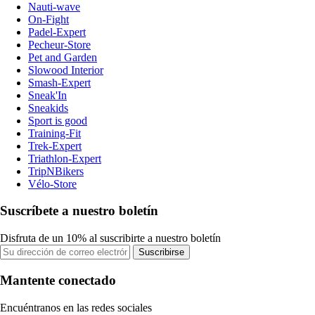
Nauti-wave
On-Fight
Padel-Expert
Pecheur-Store
Pet and Garden
Slowood Interior
Smash-Expert
Sneak'In
Sneakids
Sport is good
Training-Fit
Trek-Expert
Triathlon-Expert
TripNBikers
Vélo-Store
Suscríbete a nuestro boletín
Disfruta de un 10% al suscribirte a nuestro boletín
Suscribirse
Mantente conectado
Encuéntranos en las redes sociales