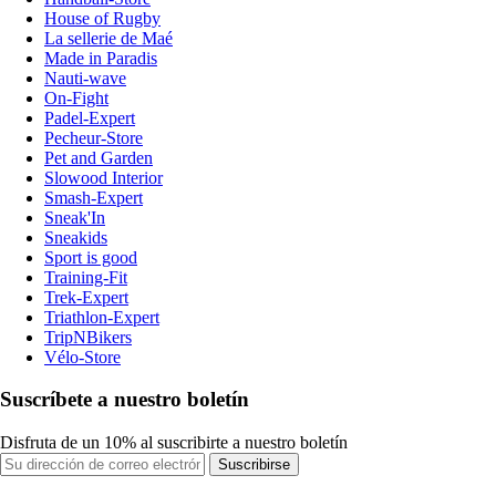
House of Rugby
La sellerie de Maé
Made in Paradis
Nauti-wave
On-Fight
Padel-Expert
Pecheur-Store
Pet and Garden
Slowood Interior
Smash-Expert
Sneak'In
Sneakids
Sport is good
Training-Fit
Trek-Expert
Triathlon-Expert
TripNBikers
Vélo-Store
Suscríbete a nuestro boletín
Disfruta de un 10% al suscribirte a nuestro boletín
Suscribirse