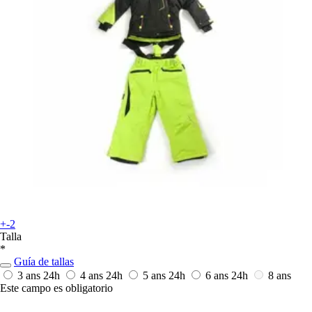
+-2
Talla
*
Guía de tallas
3 ans
24h
4 ans
24h
5 ans
24h
6 ans
24h
8 ans
Este campo es obligatorio