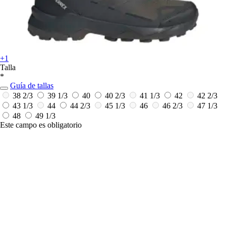
+1
Talla
*
Guía de tallas
38 2/3
39 1/3
40
40 2/3
41 1/3
42
42 2/3
43 1/3
44
44 2/3
45 1/3
46
46 2/3
47 1/3
48
49 1/3
Este campo es obligatorio