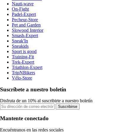
Nauti-wave
On-Fight
Padel-Expert
Pecheur-Store
Pet and Garden
Slowood Interior
Smash-Expert
Sneak'In
Sneakids
Sport is good
Training-Fit
Trek-Expert
Triathlon-Expert
TripNBikers
Vélo-Store
Suscríbete a nuestro boletín
Disfruta de un 10% al suscribirte a nuestro boletín
Suscribirse
Mantente conectado
Encuéntranos en las redes sociales