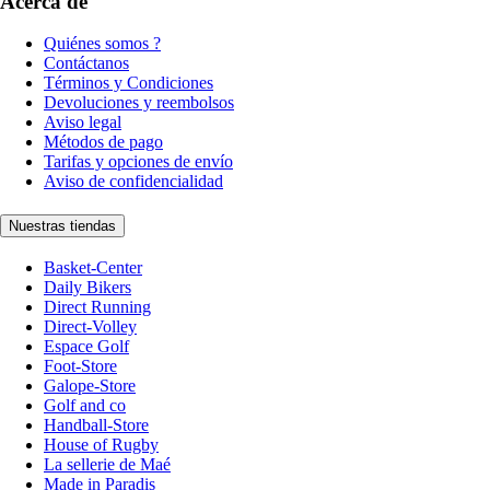
Acerca de
Quiénes somos ?
Contáctanos
Términos y Condiciones
Devoluciones y reembolsos
Aviso legal
Métodos de pago
Tarifas y opciones de envío
Aviso de confidencialidad
Nuestras tiendas
Basket-Center
Daily Bikers
Direct Running
Direct-Volley
Espace Golf
Foot-Store
Galope-Store
Golf and co
Handball-Store
House of Rugby
La sellerie de Maé
Made in Paradis