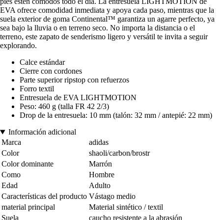
pies estén cómodos todo el día. La entresuela LIGHTMOTION de
EVA ofrece comodidad inmediata y apoya cada paso, mientras que la
suela exterior de goma Continental™ garantiza un agarre perfecto, ya
sea bajo la lluvia o en terreno seco. No importa la distancia o el
terreno, este zapato de senderismo ligero y versátil te invita a seguir
explorando.
Calce estándar
Cierre con cordones
Parte superior ripstop con refuerzos
Forro textil
Entresuela de EVA LIGHTMOTION
Peso: 460 g (talla FR 42 2/3)
Drop de la entresuela: 10 mm (talón: 32 mm / antepié: 22 mm)
Información adicional
Marca
adidas
Color
shaoli/carbon/brostr
Color dominante
Marrón
Como
Hombre
Edad
Adulto
Características del producto
Vástago medio
material principal
Material sintético / textil
Suela
caucho resistente a la abrasión