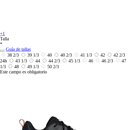
+1
Talla
*
Guía de tallas
38 2/3
39 1/3
40
40 2/3
41 1/3
42
42 2/3
24h
43 1/3
44
44 2/3
45 1/3
46
46 2/3
47
1/3
48
49 1/3
50 2/3
Este campo es obligatorio