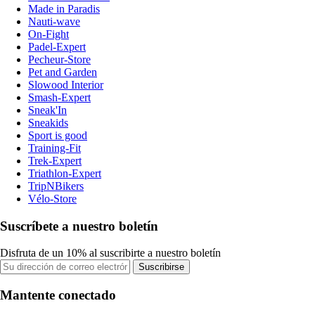
Made in Paradis
Nauti-wave
On-Fight
Padel-Expert
Pecheur-Store
Pet and Garden
Slowood Interior
Smash-Expert
Sneak'In
Sneakids
Sport is good
Training-Fit
Trek-Expert
Triathlon-Expert
TripNBikers
Vélo-Store
Suscríbete a nuestro boletín
Disfruta de un 10% al suscribirte a nuestro boletín
Suscribirse
Mantente conectado