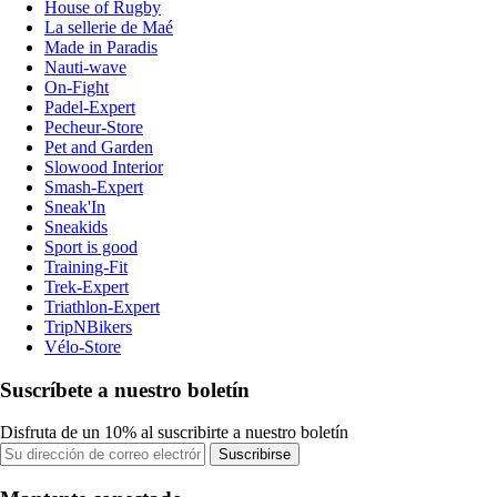
House of Rugby
La sellerie de Maé
Made in Paradis
Nauti-wave
On-Fight
Padel-Expert
Pecheur-Store
Pet and Garden
Slowood Interior
Smash-Expert
Sneak'In
Sneakids
Sport is good
Training-Fit
Trek-Expert
Triathlon-Expert
TripNBikers
Vélo-Store
Suscríbete a nuestro boletín
Disfruta de un 10% al suscribirte a nuestro boletín
Suscribirse