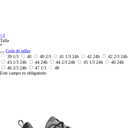
+3
Talla
*
Guía de tallas
39 1/3
40
40 2/3
41 1/3
24h
42
24h
42 2/3
24h
43 1/3
24h
44
24h
44 2/3
24h
45 1/3
24h
46
24h
46 2/3
24h
47 1/3
48
Este campo es obligatorio