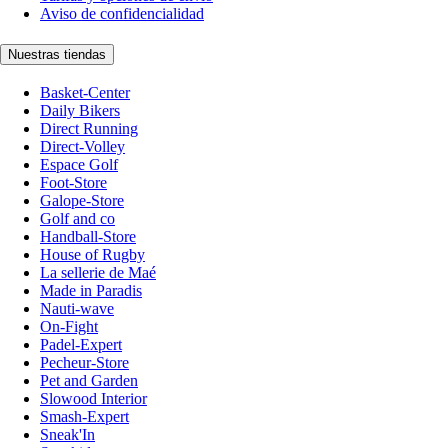
Aviso de confidencialidad
Nuestras tiendas
Basket-Center
Daily Bikers
Direct Running
Direct-Volley
Espace Golf
Foot-Store
Galope-Store
Golf and co
Handball-Store
House of Rugby
La sellerie de Maé
Made in Paradis
Nauti-wave
On-Fight
Padel-Expert
Pecheur-Store
Pet and Garden
Slowood Interior
Smash-Expert
Sneak'In