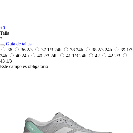
+0
Talla
*
Guía de tallas
36
36 2/3
37 1/3
24h
38
24h
38 2/3
24h
39 1/3
24h
40
24h
40 2/3
24h
41 1/3
24h
42
42 2/3
43 1/3
Este campo es obligatorio