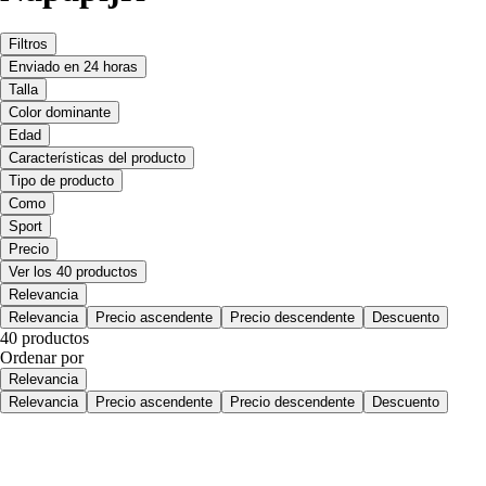
Filtros
Enviado en 24 horas
Talla
Color dominante
Edad
Características del producto
Tipo de producto
Como
Sport
Precio
Ver los 40 productos
Relevancia
Relevancia
Precio ascendente
Precio descendente
Descuento
40 productos
Ordenar por
Relevancia
Relevancia
Precio ascendente
Precio descendente
Descuento