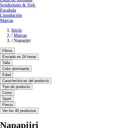
Senderismo & Trek
Escalada
Liquidación
Marcas
Inicio
/
Marcas
/
Napapijri
Filtros
Enviado en 24 horas
Talla
Color dominante
Edad
Características del producto
Tipo de producto
Como
Sport
Precio
Ver los 40 productos
Napapijri