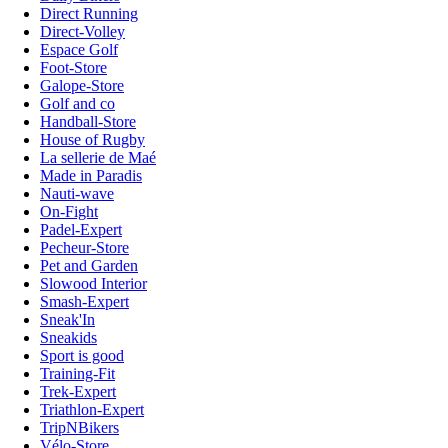
Direct Running
Direct-Volley
Espace Golf
Foot-Store
Galope-Store
Golf and co
Handball-Store
House of Rugby
La sellerie de Maé
Made in Paradis
Nauti-wave
On-Fight
Padel-Expert
Pecheur-Store
Pet and Garden
Slowood Interior
Smash-Expert
Sneak'In
Sneakids
Sport is good
Training-Fit
Trek-Expert
Triathlon-Expert
TripNBikers
Vélo-Store