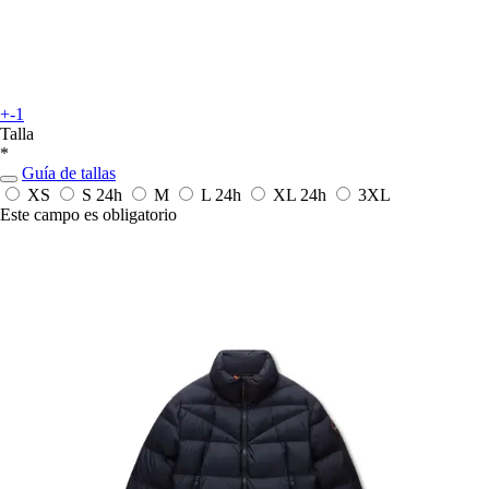
+-1
Talla
*
Guía de tallas
XS
S
24h
M
L
24h
XL
24h
3XL
Este campo es obligatorio