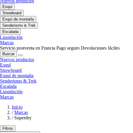
Nuevos productos
Esquí
Snowboard
Esquí de montaña
Senderismo & Trek
Escalada
Liquidación
Marcas
Servicio postventa en Francia
Pago seguro
Devoluciones fáciles
Buscar
Nuevos productos
Esquí
Snowboard
Esquí de montaña
Senderismo & Trek
Escalada
Liquidación
Marcas
Inicio
/
Marcas
/
Superdry
Filtros