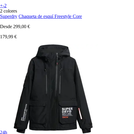
+-2
2 colores
Superdry
Chaqueta de esquí Freestyle Core
Desde
299,00 €
179,99 €
24h