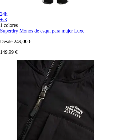
24h
+-3
1 colores
Superdry
Monos de esquí para mujer Luxe
Desde
249,00 €
149,99 €