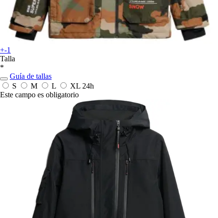
+-1
Talla
*
Guía de tallas
S
M
L
XL
24h
Este campo es obligatorio