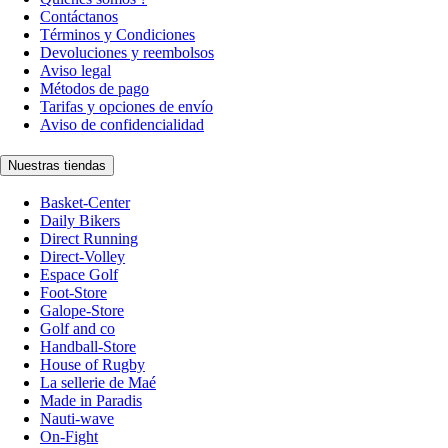
Contáctanos
Términos y Condiciones
Devoluciones y reembolsos
Aviso legal
Métodos de pago
Tarifas y opciones de envío
Aviso de confidencialidad
Nuestras tiendas
Basket-Center
Daily Bikers
Direct Running
Direct-Volley
Espace Golf
Foot-Store
Galope-Store
Golf and co
Handball-Store
House of Rugby
La sellerie de Maé
Made in Paradis
Nauti-wave
On-Fight