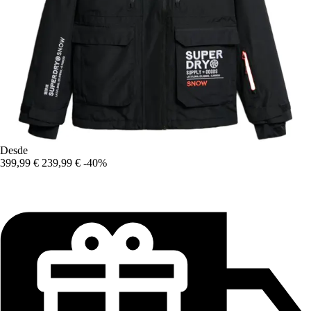
Desde
399,99 €
239,99 €
-40%