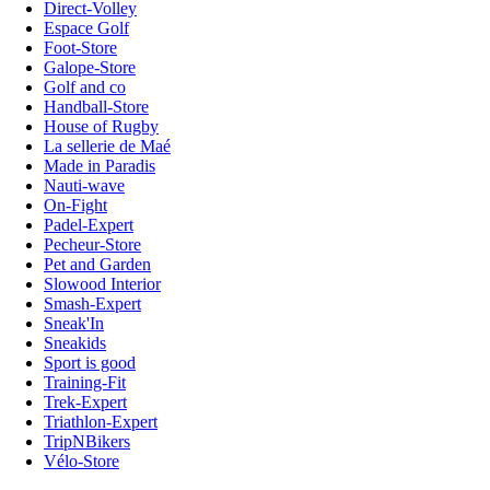
Direct-Volley
Espace Golf
Foot-Store
Galope-Store
Golf and co
Handball-Store
House of Rugby
La sellerie de Maé
Made in Paradis
Nauti-wave
On-Fight
Padel-Expert
Pecheur-Store
Pet and Garden
Slowood Interior
Smash-Expert
Sneak'In
Sneakids
Sport is good
Training-Fit
Trek-Expert
Triathlon-Expert
TripNBikers
Vélo-Store