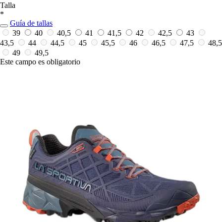
Talla
*
Guía de tallas
39
40
40,5
41
41,5
42
42,5
43
43,5
44
44,5
45
45,5
46
46,5
47,5
48,5
49
49,5
Este campo es obligatorio