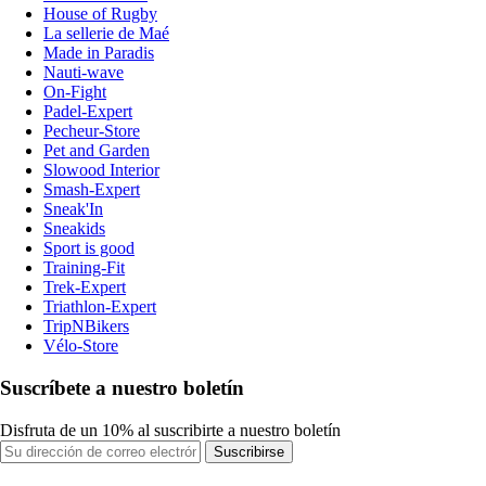
House of Rugby
La sellerie de Maé
Made in Paradis
Nauti-wave
On-Fight
Padel-Expert
Pecheur-Store
Pet and Garden
Slowood Interior
Smash-Expert
Sneak'In
Sneakids
Sport is good
Training-Fit
Trek-Expert
Triathlon-Expert
TripNBikers
Vélo-Store
Suscríbete a nuestro boletín
Disfruta de un 10% al suscribirte a nuestro boletín
Suscribirse