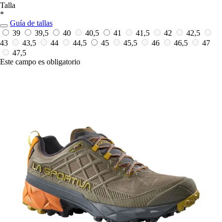
Talla
*
Guía de tallas
39
39,5
40
40,5
41
41,5
42
42,5
43
43,5
44
44,5
45
45,5
46
46,5
47
47,5
Este campo es obligatorio