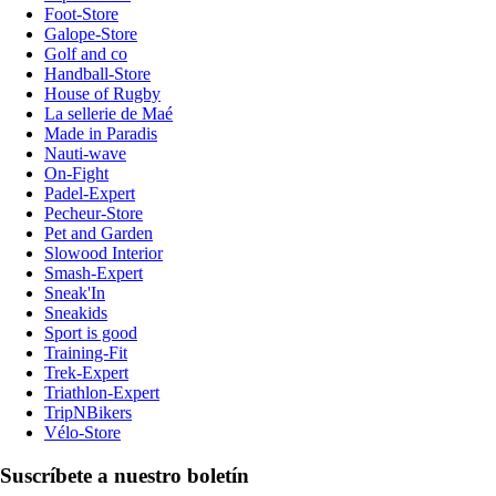
Foot-Store
Galope-Store
Golf and co
Handball-Store
House of Rugby
La sellerie de Maé
Made in Paradis
Nauti-wave
On-Fight
Padel-Expert
Pecheur-Store
Pet and Garden
Slowood Interior
Smash-Expert
Sneak'In
Sneakids
Sport is good
Training-Fit
Trek-Expert
Triathlon-Expert
TripNBikers
Vélo-Store
Suscríbete a nuestro boletín