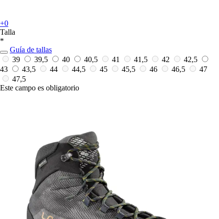
+0
Talla
*
Guía de tallas
39
39,5
40
40,5
41
41,5
42
42,5
43
43,5
44
44,5
45
45,5
46
46,5
47
47,5
Este campo es obligatorio