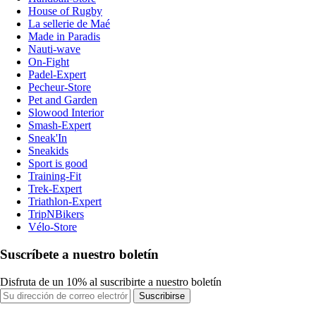
House of Rugby
La sellerie de Maé
Made in Paradis
Nauti-wave
On-Fight
Padel-Expert
Pecheur-Store
Pet and Garden
Slowood Interior
Smash-Expert
Sneak'In
Sneakids
Sport is good
Training-Fit
Trek-Expert
Triathlon-Expert
TripNBikers
Vélo-Store
Suscríbete a nuestro boletín
Disfruta de un 10% al suscribirte a nuestro boletín
Suscribirse