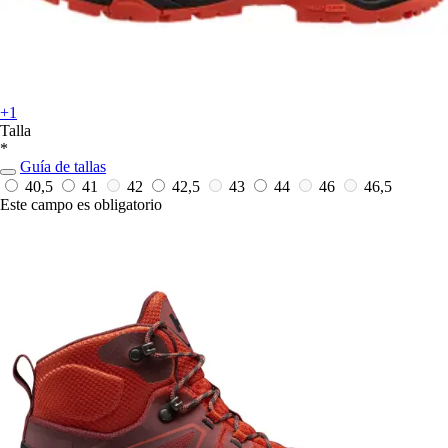
+1
Talla
*
Guía de tallas
40,5
41
42
42,5
43
44
46
46,5
Este campo es obligatorio