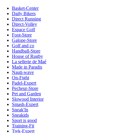
Basket-Center
Daily Bikers
Direct Running
Direct-Volley
Espace Golf
Foot-Store
Galope-Store
Golf and co
Handball-Store
House of Rugby
La sellerie de Maé
Made in Paradis
Nauti-wave
On-Fight
Padel-Expert
Pecheur-Store
Pet and Garden
Slowood Interior
Smash-Expert
Sneak'In
Sneakids
Sport is good
Training-Fit
Trek-Expert