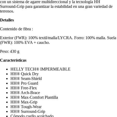
con un sistema de agarre multidireccional y la tecnología HH
Surround-Grip para garantizar la estabilidad en una gran variedad de
terrenos.
Detalles
Contenido de fibra :
Exterior (FWR): 100% textil/malla/LYCRA. Forro: 100% malla. Suela
(FWR): 100% EVA + caucho.
Peso: 430 g
Características
HELLY TECH® IMPERMEABLE
HH® Quick Dry
HH® Seam-Shield
HH® Pro Guard
HH® Free-Flex
HH® Arch-Brace
HH® Max-Comfort Plantilla
HH® Max-Grip
HH® Tough-Wear
HH® Surround-Grip
Cómodo cuello acolchado