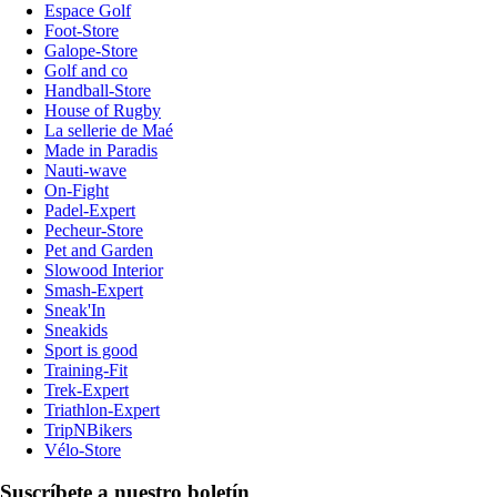
Espace Golf
Foot-Store
Galope-Store
Golf and co
Handball-Store
House of Rugby
La sellerie de Maé
Made in Paradis
Nauti-wave
On-Fight
Padel-Expert
Pecheur-Store
Pet and Garden
Slowood Interior
Smash-Expert
Sneak'In
Sneakids
Sport is good
Training-Fit
Trek-Expert
Triathlon-Expert
TripNBikers
Vélo-Store
Suscríbete a nuestro boletín