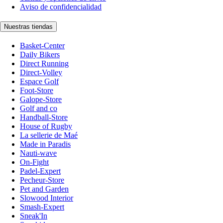
Aviso de confidencialidad
Nuestras tiendas
Basket-Center
Daily Bikers
Direct Running
Direct-Volley
Espace Golf
Foot-Store
Galope-Store
Golf and co
Handball-Store
House of Rugby
La sellerie de Maé
Made in Paradis
Nauti-wave
On-Fight
Padel-Expert
Pecheur-Store
Pet and Garden
Slowood Interior
Smash-Expert
Sneak'In