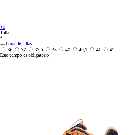
+0
Talla
*
Guía de tallas
36
37
37,5
38
40
40,5
41
42
Este campo es obligatorio