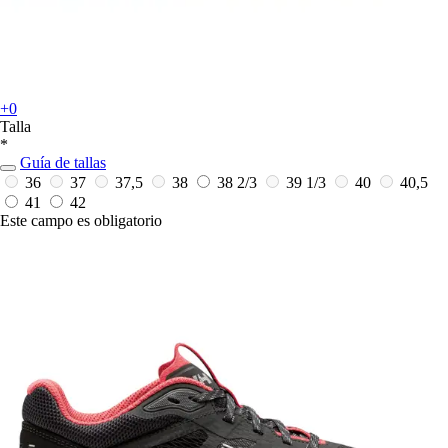
+0
Talla
*
Guía de tallas
36
37
37,5
38
38 2/3
39 1/3
40
40,5
41
42
Este campo es obligatorio