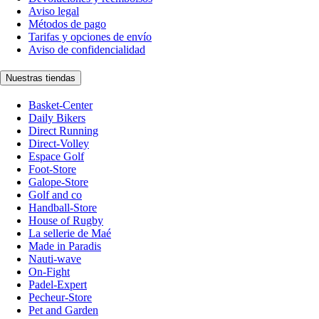
Aviso legal
Métodos de pago
Tarifas y opciones de envío
Aviso de confidencialidad
Nuestras tiendas
Basket-Center
Daily Bikers
Direct Running
Direct-Volley
Espace Golf
Foot-Store
Galope-Store
Golf and co
Handball-Store
House of Rugby
La sellerie de Maé
Made in Paradis
Nauti-wave
On-Fight
Padel-Expert
Pecheur-Store
Pet and Garden