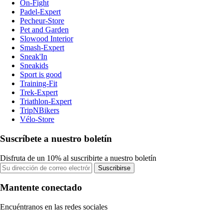
On-Fight
Padel-Expert
Pecheur-Store
Pet and Garden
Slowood Interior
Smash-Expert
Sneak'In
Sneakids
Sport is good
Training-Fit
Trek-Expert
Triathlon-Expert
TripNBikers
Vélo-Store
Suscríbete a nuestro boletín
Disfruta de un 10% al suscribirte a nuestro boletín
Suscribirse
Mantente conectado
Encuéntranos en las redes sociales