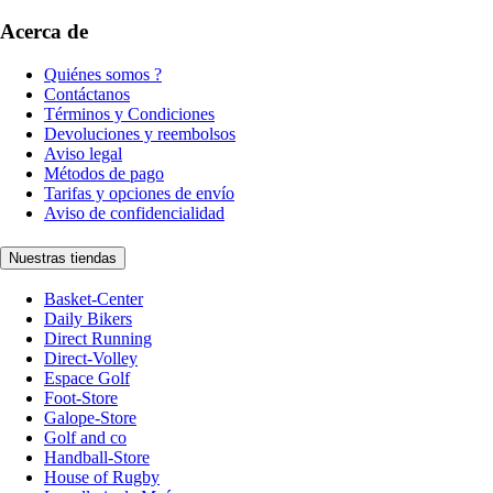
Acerca de
Quiénes somos ?
Contáctanos
Términos y Condiciones
Devoluciones y reembolsos
Aviso legal
Métodos de pago
Tarifas y opciones de envío
Aviso de confidencialidad
Nuestras tiendas
Basket-Center
Daily Bikers
Direct Running
Direct-Volley
Espace Golf
Foot-Store
Galope-Store
Golf and co
Handball-Store
House of Rugby