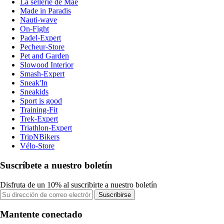
La sellerie de Maé
Made in Paradis
Nauti-wave
On-Fight
Padel-Expert
Pecheur-Store
Pet and Garden
Slowood Interior
Smash-Expert
Sneak'In
Sneakids
Sport is good
Training-Fit
Trek-Expert
Triathlon-Expert
TripNBikers
Vélo-Store
Suscríbete a nuestro boletín
Disfruta de un 10% al suscribirte a nuestro boletín
Suscribirse
Mantente conectado