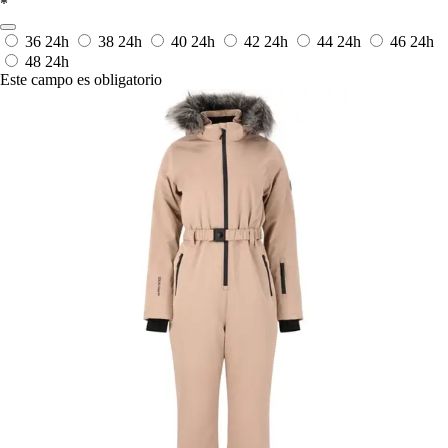
*
36
24h
38
24h
40
24h
42
24h
44
24h
46
24h
48
24h
Este campo es obligatorio