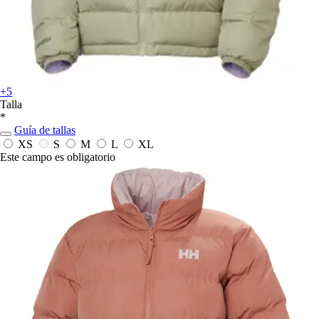
+5
Talla
*
Guía de tallas
XS
S
M
L
XL
Este campo es obligatorio