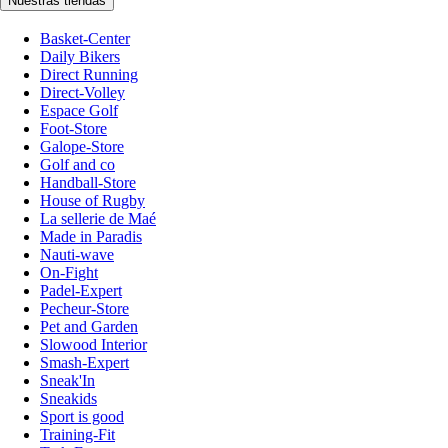
Nuestras tiendas
Basket-Center
Daily Bikers
Direct Running
Direct-Volley
Espace Golf
Foot-Store
Galope-Store
Golf and co
Handball-Store
House of Rugby
La sellerie de Maé
Made in Paradis
Nauti-wave
On-Fight
Padel-Expert
Pecheur-Store
Pet and Garden
Slowood Interior
Smash-Expert
Sneak'In
Sneakids
Sport is good
Training-Fit