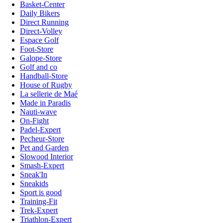
Basket-Center
Daily Bikers
Direct Running
Direct-Volley
Espace Golf
Foot-Store
Galope-Store
Golf and co
Handball-Store
House of Rugby
La sellerie de Maé
Made in Paradis
Nauti-wave
On-Fight
Padel-Expert
Pecheur-Store
Pet and Garden
Slowood Interior
Smash-Expert
Sneak'In
Sneakids
Sport is good
Training-Fit
Trek-Expert
Triathlon-Expert