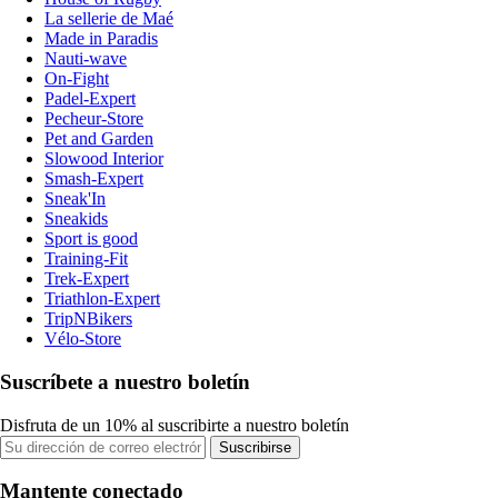
La sellerie de Maé
Made in Paradis
Nauti-wave
On-Fight
Padel-Expert
Pecheur-Store
Pet and Garden
Slowood Interior
Smash-Expert
Sneak'In
Sneakids
Sport is good
Training-Fit
Trek-Expert
Triathlon-Expert
TripNBikers
Vélo-Store
Suscríbete a nuestro boletín
Disfruta de un 10% al suscribirte a nuestro boletín
Suscribirse
Mantente conectado