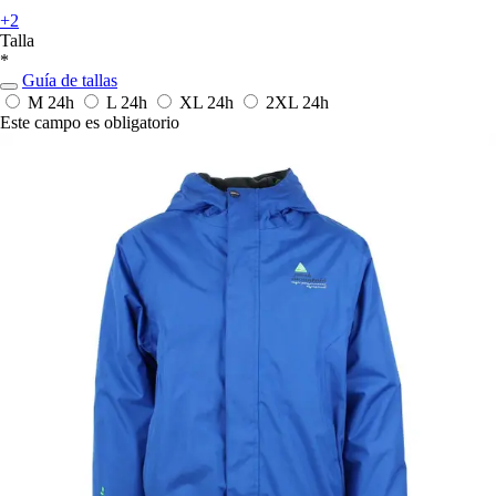
+2
Talla
*
Guía de tallas
M
24h
L
24h
XL
24h
2XL
24h
Este campo es obligatorio