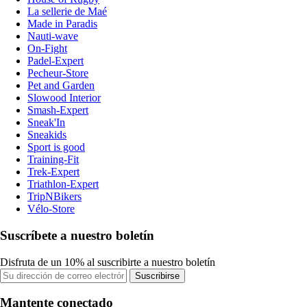
La sellerie de Maé
Made in Paradis
Nauti-wave
On-Fight
Padel-Expert
Pecheur-Store
Pet and Garden
Slowood Interior
Smash-Expert
Sneak'In
Sneakids
Sport is good
Training-Fit
Trek-Expert
Triathlon-Expert
TripNBikers
Vélo-Store
Suscríbete a nuestro boletín
Disfruta de un 10% al suscribirte a nuestro boletín
Suscribirse
Mantente conectado