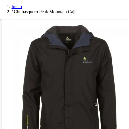
Inicio
/
Chubasquero Peak Mountain Cajik