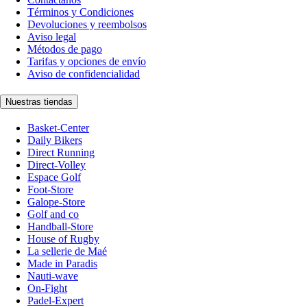
Términos y Condiciones
Devoluciones y reembolsos
Aviso legal
Métodos de pago
Tarifas y opciones de envío
Aviso de confidencialidad
Nuestras tiendas
Basket-Center
Daily Bikers
Direct Running
Direct-Volley
Espace Golf
Foot-Store
Galope-Store
Golf and co
Handball-Store
House of Rugby
La sellerie de Maé
Made in Paradis
Nauti-wave
On-Fight
Padel-Expert