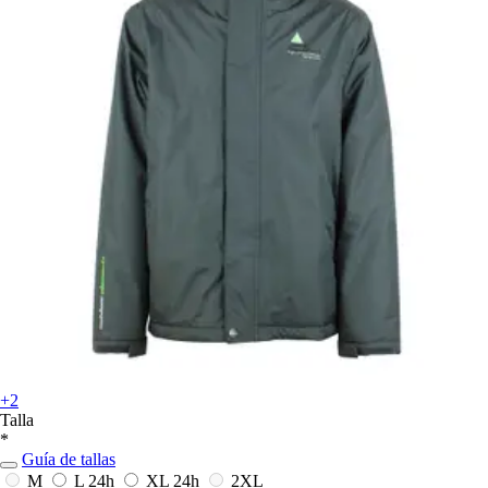
+2
Talla
*
Guía de tallas
M
L
24h
XL
24h
2XL