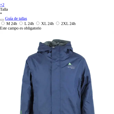
+2
Talla
*
Guía de tallas
M
24h
L
24h
XL
24h
2XL
24h
Este campo es obligatorio