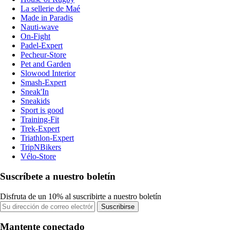
La sellerie de Maé
Made in Paradis
Nauti-wave
On-Fight
Padel-Expert
Pecheur-Store
Pet and Garden
Slowood Interior
Smash-Expert
Sneak'In
Sneakids
Sport is good
Training-Fit
Trek-Expert
Triathlon-Expert
TripNBikers
Vélo-Store
Suscríbete a nuestro boletín
Disfruta de un 10% al suscribirte a nuestro boletín
Suscribirse
Mantente conectado